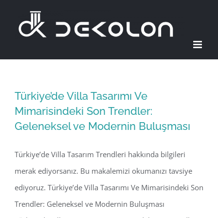
Skip
to
content
Türkiye’de Villa Tasarımı Ve
Mimarisindeki Son Trendler:
Geleneksel ve Modernin Buluşması
Türkiye’de Villa Tasarım Trendleri hakkında bilgileri
merak ediyorsanız. Bu makalemizi okumanızı tavsiye
ediyoruz. Türkiye’de Villa Tasarımı Ve Mimarisindeki Son
Trendler: Geleneksel ve Modernin Buluşması