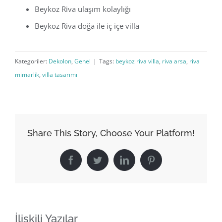
Beykoz Riva ulaşım kolaylığı
Beykoz Riva doğa ile iç içe villa
Kategoriler:
Dekolon
,
Genel
|
Tags:
beykoz riva villa
,
riva arsa
,
riva
mimarlik
,
villa tasarımı
Share This Story, Choose Your Platform!
Facebook
Twitter
LinkedIn
Pinterest
İlişkili Yazılar