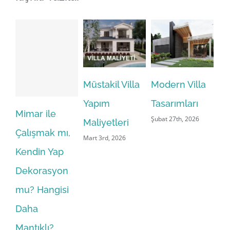
Müstakil Villa
Modern Villa
Yapım
Tasarımları
Anahtar
B
Şubat 27th, 2026
Maliyetleri
ı,
Teslim Villa
A
Mart 3rd, 2026
p
Yaptırmak:
T
on
Gerçekçi
T
si
Şantiye
M
Rehberi
G
M
(Bölüm 1)