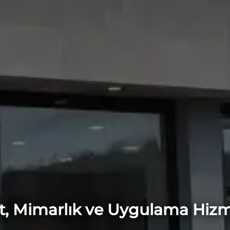
t, Mimarlık ve Uygulama Hizm