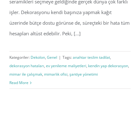
seramikleri seçmeye geldiğinde gerçek dünya çok farklı
işler. Dekorasyonu kendi başınıza yapmak kağıt
üzerinde bütçe dostu görünse de, süreçteki bir hata tüm
hesapları altüst edebilir. Peki, [...]
Kategoriler:
Dekolon
,
Genel
|
Tags:
anahtar teslim tadilat
,
dekorasyon hataları
,
ev yenileme maliyetleri
,
kendin yap dekorasyon
,
mimar ile çalışmak
,
mimarlık ofisi
,
şantiye yönetimi
Read More