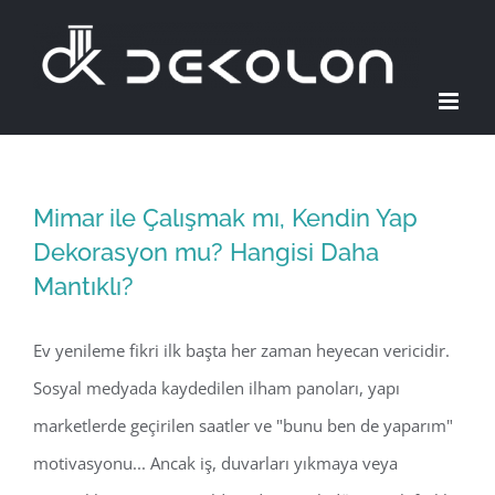
Skip
to
content
Mimar ile Çalışmak mı, Kendin Yap
Dekorasyon mu? Hangisi Daha
Mantıklı?
Ev yenileme fikri ilk başta her zaman heyecan vericidir.
Sosyal medyada kaydedilen ilham panoları, yapı
marketlerde geçirilen saatler ve "bunu ben de yaparım"
motivasyonu... Ancak iş, duvarları yıkmaya veya